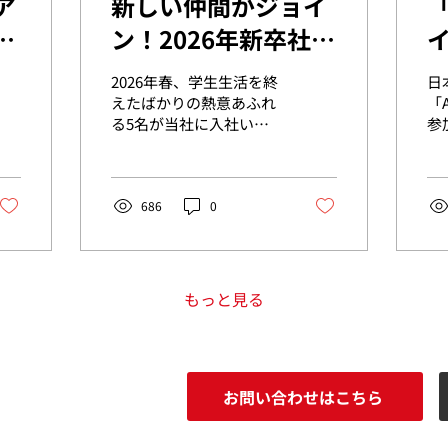
ア
新しい仲間がジョイ
「
周
ン！2026年新卒社員
5名のご紹介
2026年春、学生生活を終
日
続参
えたばかりの熱意あふれ
「A
る5名が当社に入社いた
参加 日本とハ
ワ
しました！ 4月1日に行わ
を
ン
れた入社式。 社長・役
環境
員・マネージャーからの
伝
温かいエールに耳を傾
686
0
で
け、緊張した面持ちで受
元
け取った「人生初めての
翌
名刺」は、彼らにとって
活
忘れられないものになっ
験
もっと見る
たはずです。 4月の1ヶ月
間は、インプットとアウ
トプットを繰り返す充実
した研修期間でした。座
お問い合わせはこちら
学でのビジネスマナーや
プロモーションの基礎学
習に加え、企画のアイデ