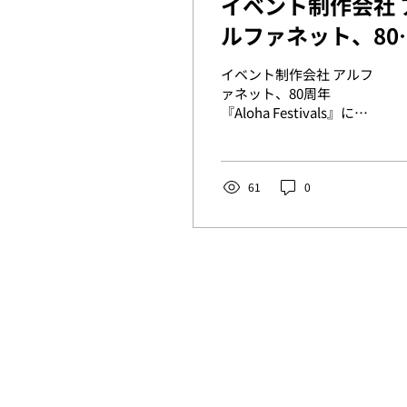
イベント制作会社 
ルファネット、80
年『Aloha
イベント制作会社 アルフ
Festivals』に継
ァネット、80周年
『Aloha Festivals』に継
加決定 日本とハ
続参加決定 日本とハワ
イの文化交流イベ
イの文化交流イベントを
開催
トを開催
61
0