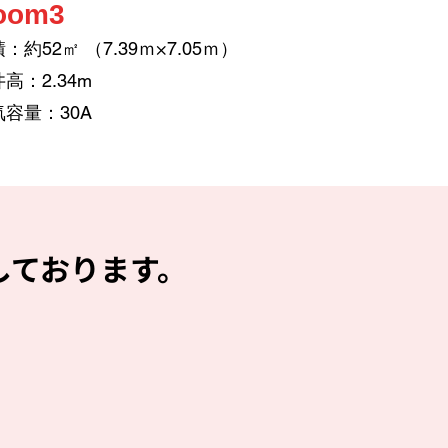
oom3
：約52㎡ （7.39ｍ×7.05ｍ）
高：2.34m
気容量：30A
しております。