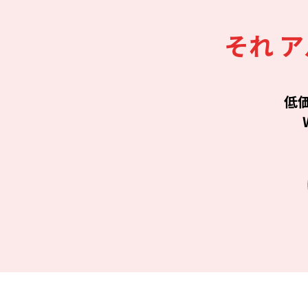
それ 
低