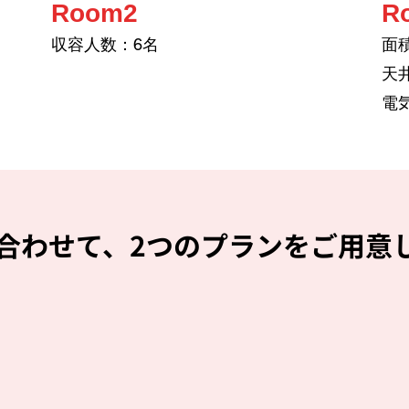
Room2
R
収容人数：6名
面積
天井
電
合わせて、2つのプランをご用意