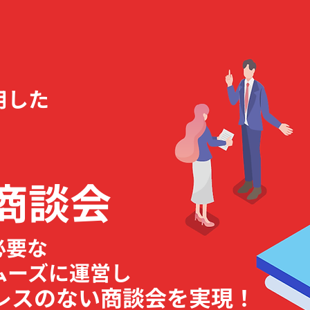
用した
商談会
必要な
ムーズに運営し
レスのない商談会を実現！