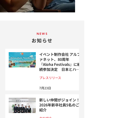
SCROLL
NEWS
お知らせ
イベント制作会社 アルフ
ァネット、80周年
『Aloha Festivals』に継
続参加決定 日本とハワ
イの文化交流イベントを
プレスリリース
開催
7月23日
新しい仲間がジョイン！
2026年新卒社員5名のご
紹介