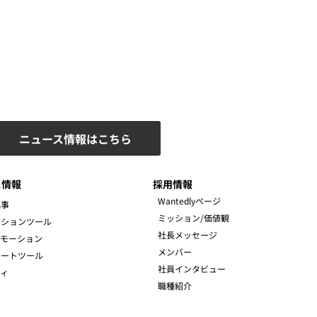
ニュース情報はこちら
ス情報
採用情報
Wantedlyページ
記事
ミッション/価値観
ーションツール
社長メッセージ
ロモーション
メンバー
ポートツール
社員インタビュー
ィ
職種紹介